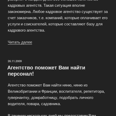
кадровых агентств. Такая ситуация вполне
закономерна. Любое кадровое агентство существует за
счет заказчиков, т.е. компаний, которые оплачивает его
услуги и соискателей, которые составляют базу для
кадрового агентства.
Читать далее
«Рынок
кадровых
агентств
в
ОПУБЛИКОВАНО
26.11.2009
Агентство поможет Вам найти
«эпоху»
персонал!
кризиса»
Агентство поможет Вам найти няню, няню из
Великобритании и Франции, воспитателя, репетитора,
гувернантку, домработницу, подобрать личного
водителя, повара, садовника.
В течении нескольких дней мы предоставим Вам