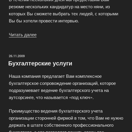
резюме нескольких кандидатур на место няни, из
которых Вы сможете выбрать тех людей, с которыми
Вы бы хотели провести интервью.
Читать далее
«Агентство
поможет
Вам
найти
ОПУБЛИКОВАНО
26.11.2009
Бухгалтерские услуги
персонал!»
Наша компания предлагает Вам комплексное
бухгалтерское сопровождение организаций, которое
подразумевает ведение бухгалтерского учета на
аутсорсинге, что называется «под ключ».
Преимущество ведения бухгалтерского учета
организации сторонней фирмой в том, что Вам не нужно
держать в штате собственного профессионального
бухгалтера, а это позволяет решить сразу две