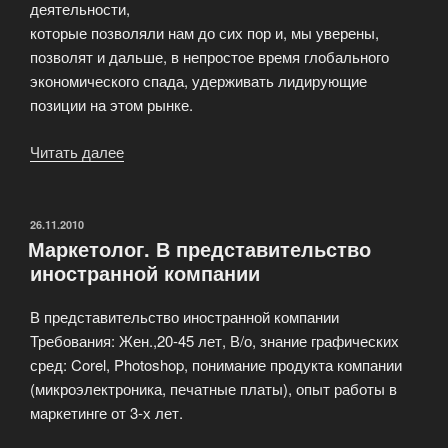
деятельности,
которые позволяли нам до сих пор и, мы уверены,
позволят и дальше, в непростое время глобального
экономического спада, удерживать лидирующие
позиции на этом рынке.
Читать далее
«Executive
MBA
школы
менеджмента
ОПУБЛИКОВАНО
26.11.2010
Маркетолог. В представительство
Университета
иностранной компании
Антверпена»
В представительство иностранной компании
Требования: Жен.,20-45 лет, В/о, знание графических
сред: Corel, Photoshop, понимание продукта компании
(микроэлектроника, печатные платы), опыт работы в
маркетинге от 3-х лет.