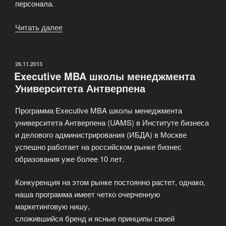
персонала.
Читать далее
«Почему
услуги
кадровых
агентств
ОПУБЛИКОВАНО
26.11.2013
Executive MBA школы менеджмента
становятся
Университета Антверпена
все
более
Программа Executive MBA школы менеджмента
популярны?»
университета Антверпена (UAMS) в Институте бизнеса
и делового администрирования (ИБДА) в Москве
успешно работает на российском рынке бизнес
образования уже более 10 лет.
Конкуренция на этом рынке постоянно растет, однако,
наша программа имеет четко очерченную
маркетинговую нишу,
сложившийся бренд и ясные принципы своей