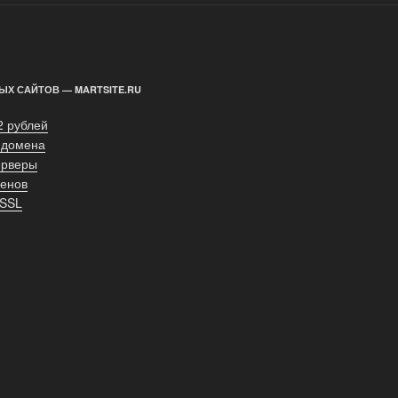
ЫХ САЙТОВ — MARTSITE.RU
2 рублей
 домена
ерверы
енов
 SSL