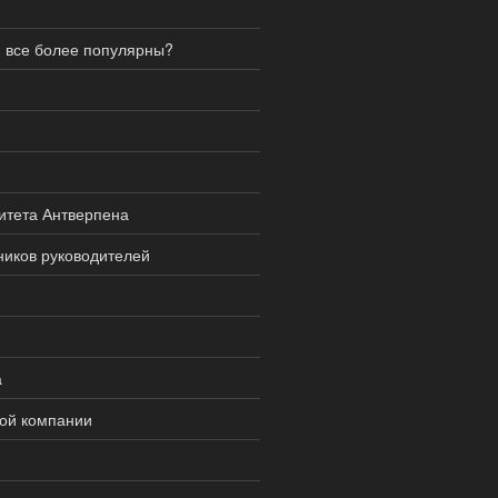
я все более популярны?
итета Антверпена
ников руководителей
а
ной компании