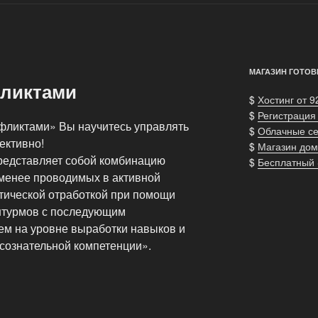
МАГАЗИН ГОТОВ
фликтами
$
Хостинг от 9
$
Регистрация
фликтами» Вы научитесь управлять
$
Облачные с
ективно!
$
Магазин дом
редставляет собой комбинацию
$
Бесплатный
 менее проводимых в активной
ктической отработкой при помощи
штурмов с последующим
м на уровне выработки навыков и
ссознательной компетенции».