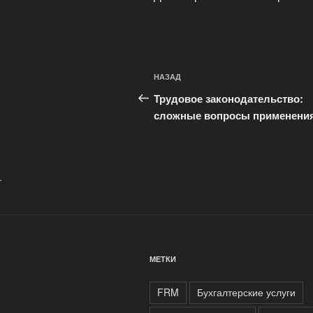
Навигация
Предыдущая
НАЗАД
по
запись:
Трудовое законодательство:
записям
сложные вопросы применени
.
МЕТКИ
FRM
Бухгалтерские услуги